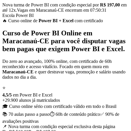
Nova turma de Power BI com condição especial por
R$ 197,00
em
até 12x.
Vagas em
Maracanaú-CE
encerram em
07:50:30
Escola Power BI
🔥 Curso
online
de
Power BI
+ Excel
com certificado
Curso de
Power BI Online em
Maracanaú-CE
para você disputar vagas
bem pagas que exigem Power BI e Excel.
Do zero ao avançado, 100% online, com certificado de 60h
reconhecido e acesso vitalício. Focado em quem mora em
Maracanaú-CE
e quer destravar vaga, promoção e salário usando
dados no dia a dia.
⭐
4,5/5
em Power BI
e
Excel
+29.900 alunos já matriculados
🎓 Curso online sério com certificado válido em todo o Brasil
📚 70 aulas
passo a passo
⏱️ 60h de conteúdo
prático
✅ 90% de
avaliações positivas
📌 Nova turma com condição especial
exclusiva desta página