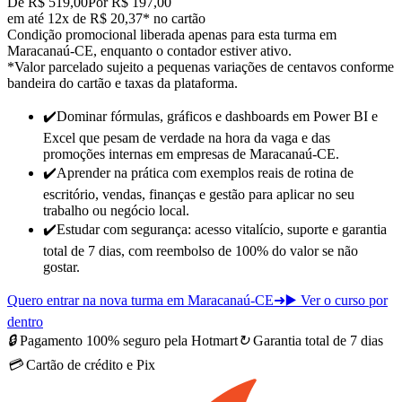
De R$ 519,00
Por R$ 197,00
em até 12x de R$ 20,37* no cartão
Condição promocional liberada apenas para esta turma em
Maracanaú-CE, enquanto o contador estiver ativo.
*Valor parcelado sujeito a pequenas variações de centavos conforme
bandeira do cartão e taxas da plataforma.
✔️
Dominar fórmulas, gráficos e dashboards em Power BI e
Excel que pesam de verdade na hora da vaga e das
promoções internas
em empresas de Maracanaú-CE
.
✔️
Aprender na prática com exemplos reais de rotina de
escritório, vendas, finanças e gestão para
aplicar no seu
trabalho ou negócio local
.
✔️
Estudar com segurança: acesso vitalício, suporte e garantia
total de 7 dias, com reembolso de 100% do valor se não
gostar.
Quero entrar na nova turma em Maracanaú-CE
➜
▶️ Ver o curso por
dentro
🔒
Pagamento 100% seguro pela Hotmart
↻
Garantia total de 7 dias
💳
Cartão de crédito e Pix