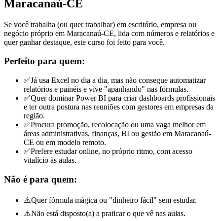
Maracanaú-CE
Se você trabalha (ou quer trabalhar) em escritório, empresa ou
negócio próprio em Maracanaú-CE, lida com números e relatórios e
quer ganhar destaque, este curso foi feito para você.
Perfeito para quem:
✅
Já usa Excel no dia a dia, mas não consegue automatizar
relatórios e painéis e vive "apanhando" nas fórmulas.
✅
Quer dominar Power BI para criar dashboards profissionais
e ter outra postura nas reuniões com gestores
em empresas da
região
.
✅
Procura promoção, recolocação ou uma vaga melhor em
áreas administrativas, finanças, BI ou gestão
em Maracanaú-
CE ou em modelo remoto
.
✅
Prefere estudar online, no próprio ritmo, com acesso
vitalício às aulas.
Não é para quem:
⚠️
Quer fórmula mágica ou "dinheiro fácil" sem estudar.
⚠️
Não está disposto(a) a praticar o que vê nas aulas.