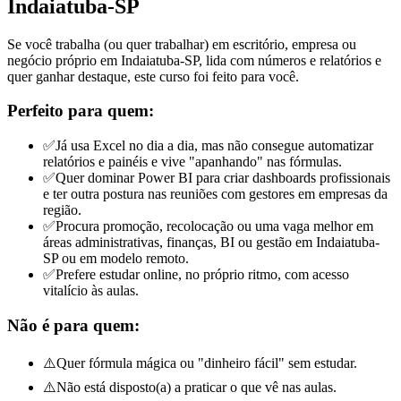
Indaiatuba-SP
Se você trabalha (ou quer trabalhar) em escritório, empresa ou
negócio próprio em Indaiatuba-SP, lida com números e relatórios e
quer ganhar destaque, este curso foi feito para você.
Perfeito para quem:
✅
Já usa Excel no dia a dia, mas não consegue automatizar
relatórios e painéis e vive "apanhando" nas fórmulas.
✅
Quer dominar Power BI para criar dashboards profissionais
e ter outra postura nas reuniões com gestores
em empresas da
região
.
✅
Procura promoção, recolocação ou uma vaga melhor em
áreas administrativas, finanças, BI ou gestão
em Indaiatuba-
SP ou em modelo remoto
.
✅
Prefere estudar online, no próprio ritmo, com acesso
vitalício às aulas.
Não é para quem:
⚠️
Quer fórmula mágica ou "dinheiro fácil" sem estudar.
⚠️
Não está disposto(a) a praticar o que vê nas aulas.