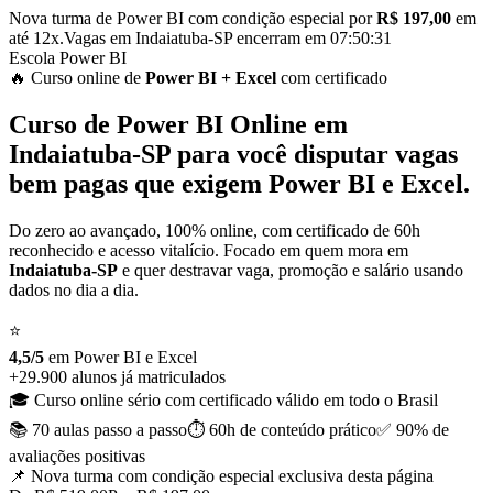
Nova turma de Power BI com condição especial por
R$ 197,00
em
até 12x.
Vagas em
Indaiatuba-SP
encerram em
07:50:30
Escola Power BI
🔥 Curso
online
de
Power BI
+ Excel
com certificado
Curso de
Power BI Online em
Indaiatuba-SP
para você disputar vagas
bem pagas que exigem Power BI e Excel.
Do zero ao avançado, 100% online, com certificado de 60h
reconhecido e acesso vitalício. Focado em quem mora em
Indaiatuba-SP
e quer destravar vaga, promoção e salário usando
dados no dia a dia.
⭐
4,5/5
em Power BI
e
Excel
+29.900 alunos já matriculados
🎓 Curso online sério com certificado válido em todo o Brasil
📚 70 aulas
passo a passo
⏱️ 60h de conteúdo
prático
✅ 90% de
avaliações positivas
📌 Nova turma com condição especial
exclusiva desta página