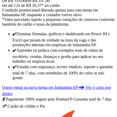
De R$ 519,00
Por R$ 197,00
em até 12x de R$ 20,37* no cartão
Condição promocional liberada apenas para esta turma em
Indaiatuba-SP, enquanto o contador estiver ativo.
*Valor parcelado sujeito a pequenas variações de centavos conforme
bandeira do cartão e taxas da plataforma.
✔️
Dominar fórmulas, gráficos e dashboards em Power BI e
Excel que pesam de verdade na hora da vaga e das
promoções internas
em empresas de Indaiatuba-SP
.
✔️
Aprender na prática com exemplos reais de rotina de
escritório, vendas, finanças e gestão para
aplicar no seu
trabalho ou negócio local
.
✔️
Estudar com segurança: acesso vitalício, suporte e garantia
total de 7 dias, com reembolso de 100% do valor se não
gostar.
Quero entrar na nova turma em Indaiatuba-SP
➜
▶️ Ver o curso por
dentro
🔒
Pagamento 100% seguro pela Hotmart
↻
Garantia total de 7 dias
💳
Cartão de crédito e Pix