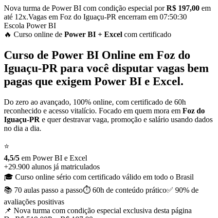
Nova turma de Power BI com condição especial por
R$ 197,00
em
até 12x.
Vagas em
Foz do Iguaçu-PR
encerram em
07:50:29
Escola Power BI
🔥 Curso
online
de
Power BI
+ Excel
com certificado
Curso de
Power BI Online em
Foz do
Iguaçu-PR
para você disputar vagas bem
pagas que exigem Power BI e Excel.
Do zero ao avançado, 100% online, com certificado de 60h
reconhecido e acesso vitalício. Focado em quem mora em
Foz do
Iguaçu-PR
e quer destravar vaga, promoção e salário usando dados
no dia a dia.
⭐
4,5/5
em Power BI
e
Excel
+29.900 alunos já matriculados
🎓 Curso online sério com certificado válido em todo o Brasil
📚 70 aulas
passo a passo
⏱️ 60h de conteúdo
prático
✅ 90% de
avaliações positivas
📌 Nova turma com condição especial
exclusiva desta página