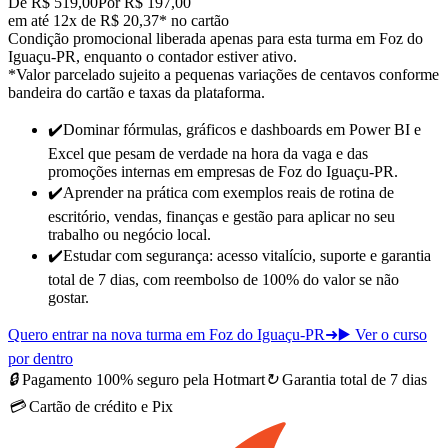
De R$ 519,00
Por R$ 197,00
em até 12x de R$ 20,37* no cartão
Condição promocional liberada apenas para esta turma em Foz do
Iguaçu-PR, enquanto o contador estiver ativo.
*Valor parcelado sujeito a pequenas variações de centavos conforme
bandeira do cartão e taxas da plataforma.
✔️
Dominar fórmulas, gráficos e dashboards em Power BI e
Excel que pesam de verdade na hora da vaga e das
promoções internas
em empresas de Foz do Iguaçu-PR
.
✔️
Aprender na prática com exemplos reais de rotina de
escritório, vendas, finanças e gestão para
aplicar no seu
trabalho ou negócio local
.
✔️
Estudar com segurança: acesso vitalício, suporte e garantia
total de 7 dias, com reembolso de 100% do valor se não
gostar.
Quero entrar na nova turma em Foz do Iguaçu-PR
➜
▶️ Ver o curso
por dentro
🔒
Pagamento 100% seguro pela Hotmart
↻
Garantia total de 7 dias
💳
Cartão de crédito e Pix