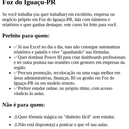
Foz do Iguaçu-PR
Se você trabalha (ou quer trabalhar) em escritório, empresa ou
negócio próprio em Foz do Iguaçu-PR, lida com números e
relatórios e quer ganhar destaque, este curso foi feito para você.
Perfeito para quem:
✅
Já usa Excel no dia a dia, mas não consegue automatizar
relatórios e painéis e vive "apanhando" nas fórmulas.
✅
Quer dominar Power BI para criar dashboards profissionais
e ter outra postura nas reuniões com gestores
em empresas da
região
.
✅
Procura promoção, recolocação ou uma vaga melhor em
áreas administrativas, finanças, BI ou gestão
em Foz do
Iguaçu-PR ou em modelo remoto
.
✅
Prefere estudar online, no próprio ritmo, com acesso
vitalício às aulas.
Não é para quem:
⚠️
Quer fórmula mágica ou "dinheiro fácil" sem estudar.
⚠️
Não está disposto(a) a praticar o que vê nas aulas.