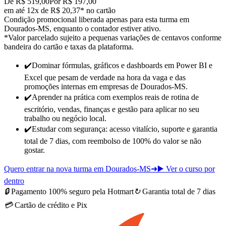
De R$ 519,00
Por R$ 197,00
em até 12x de R$ 20,37* no cartão
Condição promocional liberada apenas para esta turma em
Dourados-MS, enquanto o contador estiver ativo.
*Valor parcelado sujeito a pequenas variações de centavos conforme
bandeira do cartão e taxas da plataforma.
✔️
Dominar fórmulas, gráficos e dashboards em Power BI e
Excel que pesam de verdade na hora da vaga e das
promoções internas
em empresas de Dourados-MS
.
✔️
Aprender na prática com exemplos reais de rotina de
escritório, vendas, finanças e gestão para
aplicar no seu
trabalho ou negócio local
.
✔️
Estudar com segurança: acesso vitalício, suporte e garantia
total de 7 dias, com reembolso de 100% do valor se não
gostar.
Quero entrar na nova turma em Dourados-MS
➜
▶️ Ver o curso por
dentro
🔒
Pagamento 100% seguro pela Hotmart
↻
Garantia total de 7 dias
💳
Cartão de crédito e Pix