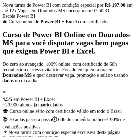
Nova turma de Power BI com condição especial por
R$ 197,00
em
até 12x.
Vagas em
Dourados-MS
encerram em
07:50:30
Escola Power BI
🔥 Curso
online
de
Power BI
+ Excel
com certificado
Curso de
Power BI Online em
Dourados-
MS
para você disputar vagas bem pagas
que exigem Power BI e Excel.
Do zero ao avançado, 100% online, com certificado de 60h
reconhecido e acesso vitalício. Focado em quem mora em
Dourados-MS
e quer destravar vaga, promoção e salário usando
dados no dia a dia.
⭐
4,5/5
em Power BI
e
Excel
+29.900 alunos já matriculados
🎓 Curso online sério com certificado válido em todo o Brasil
📚 70 aulas
passo a passo
⏱️ 60h de conteúdo
prático
✅ 90% de
avaliações positivas
📌 Nova turma com condição especial
exclusiva desta página