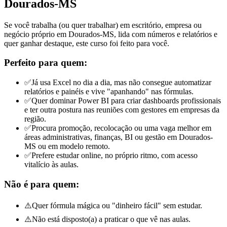
Dourados-MS
Se você trabalha (ou quer trabalhar) em escritório, empresa ou
negócio próprio em Dourados-MS, lida com números e relatórios e
quer ganhar destaque, este curso foi feito para você.
Perfeito para quem:
✅
Já usa Excel no dia a dia, mas não consegue automatizar
relatórios e painéis e vive "apanhando" nas fórmulas.
✅
Quer dominar Power BI para criar dashboards profissionais
e ter outra postura nas reuniões com gestores
em empresas da
região
.
✅
Procura promoção, recolocação ou uma vaga melhor em
áreas administrativas, finanças, BI ou gestão
em Dourados-
MS ou em modelo remoto
.
✅
Prefere estudar online, no próprio ritmo, com acesso
vitalício às aulas.
Não é para quem:
⚠️
Quer fórmula mágica ou "dinheiro fácil" sem estudar.
⚠️
Não está disposto(a) a praticar o que vê nas aulas.