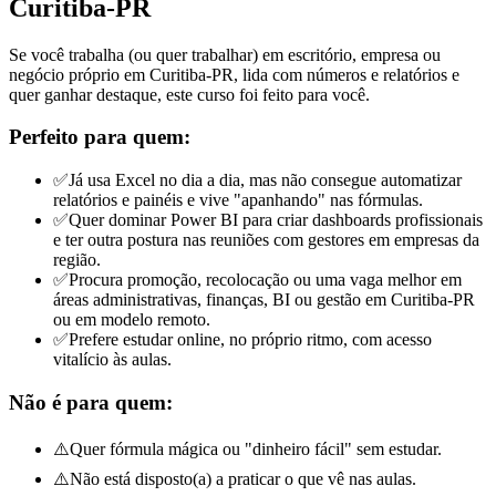
Curitiba-PR
Se você trabalha (ou quer trabalhar) em escritório, empresa ou
negócio próprio em Curitiba-PR, lida com números e relatórios e
quer ganhar destaque, este curso foi feito para você.
Perfeito para quem:
✅
Já usa Excel no dia a dia, mas não consegue automatizar
relatórios e painéis e vive "apanhando" nas fórmulas.
✅
Quer dominar Power BI para criar dashboards profissionais
e ter outra postura nas reuniões com gestores
em empresas da
região
.
✅
Procura promoção, recolocação ou uma vaga melhor em
áreas administrativas, finanças, BI ou gestão
em Curitiba-PR
ou em modelo remoto
.
✅
Prefere estudar online, no próprio ritmo, com acesso
vitalício às aulas.
Não é para quem:
⚠️
Quer fórmula mágica ou "dinheiro fácil" sem estudar.
⚠️
Não está disposto(a) a praticar o que vê nas aulas.