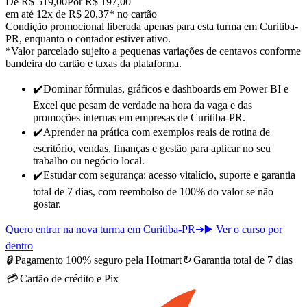
De R$ 519,00
Por R$ 197,00
em até 12x de R$ 20,37* no cartão
Condição promocional liberada apenas para esta turma em Curitiba-
PR, enquanto o contador estiver ativo.
*Valor parcelado sujeito a pequenas variações de centavos conforme
bandeira do cartão e taxas da plataforma.
✔️
Dominar fórmulas, gráficos e dashboards em Power BI e
Excel que pesam de verdade na hora da vaga e das
promoções internas
em empresas de Curitiba-PR
.
✔️
Aprender na prática com exemplos reais de rotina de
escritório, vendas, finanças e gestão para
aplicar no seu
trabalho ou negócio local
.
✔️
Estudar com segurança: acesso vitalício, suporte e garantia
total de 7 dias, com reembolso de 100% do valor se não
gostar.
Quero entrar na nova turma em Curitiba-PR
➜
▶️ Ver o curso por
dentro
🔒
Pagamento 100% seguro pela Hotmart
↻
Garantia total de 7 dias
💳
Cartão de crédito e Pix