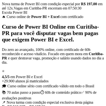
Nova turma de Power BI com condição especial por
R$ 197,00
em
até 12x.
Vagas em
Curitiba-PR
encerram em
07:50:29
Escola Power BI
🔥 Curso
online
de
Power BI
+ Excel
com certificado
Curso de
Power BI Online em
Curitiba-
PR
para você disputar vagas bem pagas
que exigem Power BI e Excel.
Do zero ao avançado, 100% online, com certificado de 60h
reconhecido e acesso vitalício. Focado em quem mora em
Curitiba-
PR
e quer destravar vaga, promoção e salário usando dados no dia a
dia.
⭐
4,5/5
em Power BI
e
Excel
+29.900 alunos já matriculados
🎓 Curso online sério com certificado válido em todo o Brasil
📚 70 aulas
passo a passo
⏱️ 60h de conteúdo
prático
✅ 90% de
avaliações positivas
📌 Nova turma com condição especial
exclusiva desta página