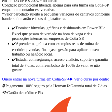
em até 12x de R$ 20,37* no cartão
Condição promocional liberada apenas para esta turma em Cotia-SP,
enquanto o contador estiver ativo.
*Valor parcelado sujeito a pequenas variações de centavos conforme
bandeira do cartão e taxas da plataforma.
✔️
Dominar fórmulas, gráficos e dashboards em Power BI e
Excel que pesam de verdade na hora da vaga e das
promoções internas
em empresas de Cotia-SP
.
✔️
Aprender na prática com exemplos reais de rotina de
escritório, vendas, finanças e gestão para
aplicar no seu
trabalho ou negócio local
.
✔️
Estudar com segurança: acesso vitalício, suporte e garantia
total de 7 dias, com reembolso de 100% do valor se não
gostar.
Quero entrar na nova turma em Cotia-SP
➜
▶️ Ver o curso por dentro
🔒
Pagamento 100% seguro pela Hotmart
↻
Garantia total de 7 dias
💳
Cartão de crédito e Pix