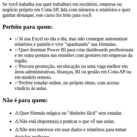
Se você trabalha (ou quer trabalhar) em escritório, empresa ou
negócio próprio em Cotia-SP, lida com números e relatórios e quer
ganhar destaque, este curso foi feito para você.
Perfeito para quem:
✅
Já usa Excel no dia a dia, mas não consegue automatizar
relatórios e painéis e vive "apanhando" nas fórmulas.
✅
Quer dominar Power BI para criar dashboards profissionais
e ter outra postura nas reuniões com gestores
em empresas da
região
.
✅
Procura promoção, recolocação ou uma vaga melhor em
áreas administrativas, finanças, BI ou gestão
em Cotia-SP ou
em modelo remoto
.
✅
Prefere estudar online, no próprio ritmo, com acesso
vitalício às aulas.
Não é para quem:
⚠️
Quer fórmula mágica ou "dinheiro fácil" sem estudar.
⚠️
Não está disposto(a) a praticar o que vê nas aulas.
⚠️
Não tem interesse em usar dados e relatórios para tomar
decisões melhores.