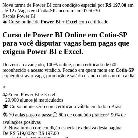
Nova turma de Power BI com condição especial por
R$ 197,00
em
até 12x.
Vagas em
Cotia-SP
encerram em
07:50:29
Escola Power BI
🔥 Curso
online
de
Power BI
+ Excel
com certificado
Curso de
Power BI Online em
Cotia-SP
para você disputar vagas bem pagas que
exigem Power BI e Excel.
Do zero ao avançado, 100% online, com certificado de 60h
reconhecido e acesso vitalício. Focado em quem mora em
Cotia-SP
e quer destravar vaga, promoção e salário usando dados no dia a dia.
⭐
4,5/5
em Power BI
e
Excel
+29.900 alunos já matriculados
🎓 Curso online sério com certificado válido em todo o Brasil
📚 70 aulas
passo a passo
⏱️ 60h de conteúdo
prático
✅ 90% de
avaliações positivas
📌 Nova turma com condição especial
exclusiva desta página
De R$ 519,00
Por R$ 197,00