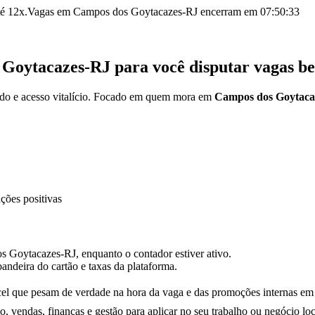
é 12x.
Vagas em
Campos dos Goytacazes-RJ
encerram em
07:50:32
 Goytacazes-RJ
para você disputar vagas b
ido e acesso vitalício. Focado em quem mora em
Campos dos Goytaca
ções positivas
 Goytacazes-RJ, enquanto o contador estiver ativo.
andeira do cartão e taxas da plataforma.
el que pesam de verdade na hora da vaga e das promoções internas
em 
io, vendas, finanças e gestão para
aplicar no seu trabalho ou negócio loc