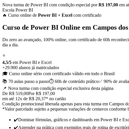
Nova turma de Power BI com condição especial por
R$ 197,00
em at
Escola Power BI
🔥 Curso
online
de
Power BI
+ Excel
com certificado
Curso de
Power BI Online em
Campos dos
Do zero ao avançado, 100% online, com certificado de 60h reconhec
dia a dia.
⭐
4,5/5
em Power BI
e
Excel
+29.900 alunos já matriculados
🎓 Curso online sério com certificado válido em todo o Brasil
📚 70 aulas
passo a passo
⏱️ 60h de conteúdo
prático
✅ 90% de avalia
📌 Nova turma com condição especial
exclusiva desta página
De R$ 519,00
Por R$ 197,00
em até 12x de R$ 20,37* no cartão
Condição promocional liberada apenas para esta turma em Campos dos
*Valor parcelado sujeito a pequenas variações de centavos conforme b
✔️
Dominar fórmulas, gráficos e dashboards em Power BI e Exc
✔️
Aprender na prática com exemplos reais de rotina de escritór