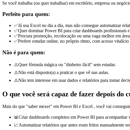
Se você trabalha (ou quer trabalhar) em escritório, empresa ou negóc
Perfeito para quem:
✅
Já usa Excel no dia a dia, mas não consegue automatizar rela
✅
Quer dominar Power BI para criar dashboards profissionais e 
✅
Procura promoção, recolocação ou uma vaga melhor em áreas 
✅
Prefere estudar online, no próprio ritmo, com acesso vitalício 
Não é para quem:
⚠️
Quer fórmula mágica ou "dinheiro fácil" sem estudar.
⚠️
Não está disposto(a) a praticar o que vê nas aulas.
⚠️
Não tem interesse em usar dados e relatórios para tomar deci
O que você será capaz de fazer depois do c
Mais do que "saber mexer" em
Power BI e
Excel
, você vai consegui
📊
Criar dashboards completos em Power BI para acompanhar ve
📈
Automatizar relatórios que antes eram feitos manualmente n