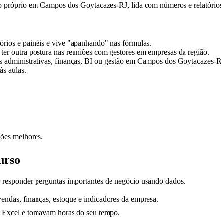
io próprio em Campos dos Goytacazes-RJ, lida com números e relatórios e
tórios e painéis e vive "apanhando" nas fórmulas.
ter outra postura nas reuniões com gestores
em empresas da região
.
administrativas, finanças, BI ou gestão
em Campos dos Goytacazes-R
às aulas.
sões melhores.
urso
r responder perguntas importantes de negócio usando dados.
ndas, finanças, estoque e indicadores da empresa.
o Excel e tomavam horas do seu tempo.