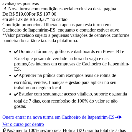
avaliações positivas
📌 Nova turma com condição especial
exclusiva desta página
De R$ 519,00
Por R$ 197,00
em até 12x de R$ 20,37* no cartão
Condição promocional liberada apenas para esta turma em
Cachoeiro de Itapemirim-ES, enquanto o contador estiver ativo.
*Valor parcelado sujeito a pequenas variações de centavos conforme
bandeira do cartão e taxas da plataforma.
✔️
Dominar fórmulas, gráficos e dashboards em Power BI e
Excel que pesam de verdade na hora da vaga e das
promoções internas
em empresas de Cachoeiro de Itapemirim-
ES
.
✔️
Aprender na prática com exemplos reais de rotina de
escritório, vendas, finanças e gestão para
aplicar no seu
trabalho ou negócio local
.
✔️
Estudar com segurança: acesso vitalício, suporte e garantia
total de 7 dias, com reembolso de 100% do valor se não
gostar.
Quero entrar na nova turma em Cachoeiro de Itapemirim-ES
➜
▶️
Ver o curso por dentro
🔒
Pagamento 100% seguro pela Hotmart
↻
Garantia total de 7 dias