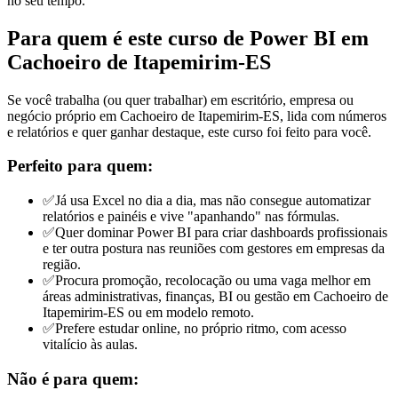
no seu tempo."
Para quem é este curso de Power BI
em
Cachoeiro de Itapemirim-ES
Se você trabalha (ou quer trabalhar) em escritório, empresa ou
negócio próprio em Cachoeiro de Itapemirim-ES, lida com números
e relatórios e quer ganhar destaque, este curso foi feito para você.
Perfeito para quem:
✅
Já usa Excel no dia a dia, mas não consegue automatizar
relatórios e painéis e vive "apanhando" nas fórmulas.
✅
Quer dominar Power BI para criar dashboards profissionais
e ter outra postura nas reuniões com gestores
em empresas da
região
.
✅
Procura promoção, recolocação ou uma vaga melhor em
áreas administrativas, finanças, BI ou gestão
em Cachoeiro de
Itapemirim-ES ou em modelo remoto
.
✅
Prefere estudar online, no próprio ritmo, com acesso
vitalício às aulas.
Não é para quem: