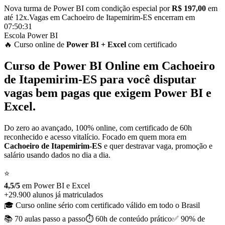
Nova turma de Power BI com condição especial por
R$ 197,00
em
até 12x.
Vagas em
Cachoeiro de Itapemirim-ES
encerram em
07:50:30
Escola Power BI
🔥 Curso
online
de
Power BI
+ Excel
com certificado
Curso de
Power BI Online em
Cachoeiro
de Itapemirim-ES
para você disputar
vagas bem pagas que exigem Power BI e
Excel.
Do zero ao avançado, 100% online, com certificado de 60h
reconhecido e acesso vitalício. Focado em quem mora em
Cachoeiro de Itapemirim-ES
e quer destravar vaga, promoção e
salário usando dados no dia a dia.
⭐
4,5/5
em Power BI
e
Excel
+29.900 alunos já matriculados
🎓 Curso online sério com certificado válido em todo o Brasil
📚 70 aulas
passo a passo
⏱️ 60h de conteúdo
prático
✅ 90% de