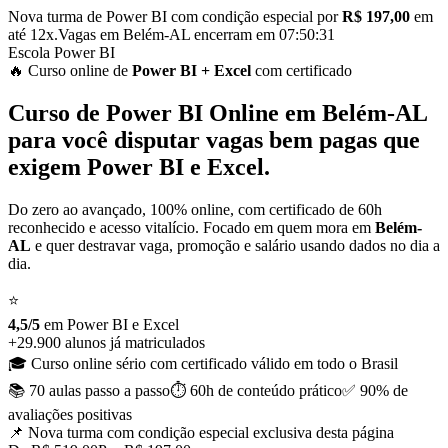
Nova turma de Power BI com condição especial por
R$ 197,00
em
até 12x.
Vagas em
Belém-AL
encerram em
07:50:30
Escola Power BI
🔥 Curso
online
de
Power BI
+ Excel
com certificado
Curso de
Power BI Online em
Belém-AL
para você disputar vagas bem pagas que
exigem Power BI e Excel.
Do zero ao avançado, 100% online, com certificado de 60h
reconhecido e acesso vitalício. Focado em quem mora em
Belém-
AL
e quer destravar vaga, promoção e salário usando dados no dia a
dia.
⭐
4,5/5
em Power BI
e
Excel
+29.900 alunos já matriculados
🎓 Curso online sério com certificado válido em todo o Brasil
📚 70 aulas
passo a passo
⏱️ 60h de conteúdo
prático
✅ 90% de
avaliações positivas
📌 Nova turma com condição especial
exclusiva desta página