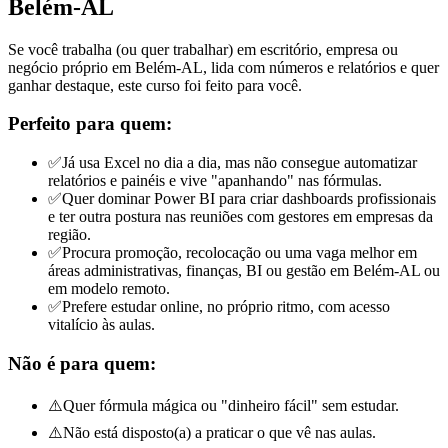
Belém-AL
Se você trabalha (ou quer trabalhar) em escritório, empresa ou
negócio próprio em Belém-AL, lida com números e relatórios e quer
ganhar destaque, este curso foi feito para você.
Perfeito para quem:
✅
Já usa Excel no dia a dia, mas não consegue automatizar
relatórios e painéis e vive "apanhando" nas fórmulas.
✅
Quer dominar Power BI para criar dashboards profissionais
e ter outra postura nas reuniões com gestores
em empresas da
região
.
✅
Procura promoção, recolocação ou uma vaga melhor em
áreas administrativas, finanças, BI ou gestão
em Belém-AL ou
em modelo remoto
.
✅
Prefere estudar online, no próprio ritmo, com acesso
vitalício às aulas.
Não é para quem:
⚠️
Quer fórmula mágica ou "dinheiro fácil" sem estudar.
⚠️
Não está disposto(a) a praticar o que vê nas aulas.