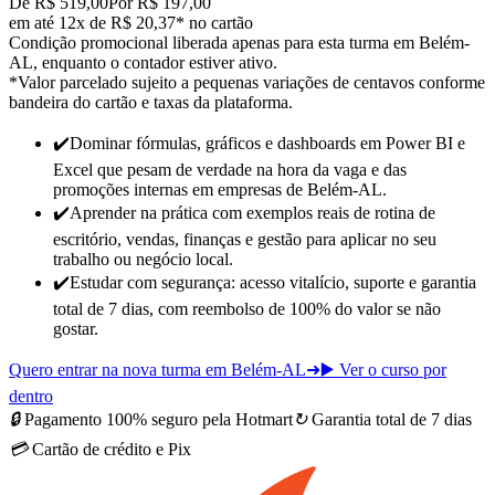
De R$ 519,00
Por R$ 197,00
em até 12x de R$ 20,37* no cartão
Condição promocional liberada apenas para esta turma em Belém-
AL, enquanto o contador estiver ativo.
*Valor parcelado sujeito a pequenas variações de centavos conforme
bandeira do cartão e taxas da plataforma.
✔️
Dominar fórmulas, gráficos e dashboards em Power BI e
Excel que pesam de verdade na hora da vaga e das
promoções internas
em empresas de Belém-AL
.
✔️
Aprender na prática com exemplos reais de rotina de
escritório, vendas, finanças e gestão para
aplicar no seu
trabalho ou negócio local
.
✔️
Estudar com segurança: acesso vitalício, suporte e garantia
total de 7 dias, com reembolso de 100% do valor se não
gostar.
Quero entrar na nova turma em Belém-AL
➜
▶️ Ver o curso por
dentro
🔒
Pagamento 100% seguro pela Hotmart
↻
Garantia total de 7 dias
💳
Cartão de crédito e Pix