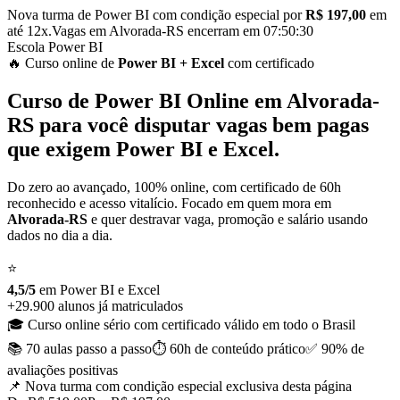
Nova turma de Power BI com condição especial por
R$ 197,00
em
até 12x.
Vagas em
Alvorada-RS
encerram em
07:50:29
Escola Power BI
🔥 Curso
online
de
Power BI
+ Excel
com certificado
Curso de
Power BI Online em
Alvorada-
RS
para você disputar vagas bem pagas
que exigem Power BI e Excel.
Do zero ao avançado, 100% online, com certificado de 60h
reconhecido e acesso vitalício. Focado em quem mora em
Alvorada-RS
e quer destravar vaga, promoção e salário usando
dados no dia a dia.
⭐
4,5/5
em Power BI
e
Excel
+29.900 alunos já matriculados
🎓 Curso online sério com certificado válido em todo o Brasil
📚 70 aulas
passo a passo
⏱️ 60h de conteúdo
prático
✅ 90% de
avaliações positivas
📌 Nova turma com condição especial
exclusiva desta página