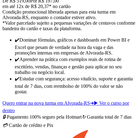
De R$ 519,00
Por R$ 197,00
em até 12x de R$ 20,37* no cartão
Condição promocional liberada apenas para esta turma em
Alvorada-RS, enquanto o contador estiver ativo.
*Valor parcelado sujeito a pequenas variações de centavos conforme
bandeira do cartão e taxas da plataforma.
✔️
Dominar fórmulas, gráficos e dashboards em Power BI e
Excel que pesam de verdade na hora da vaga e das
promoções internas
em empresas de Alvorada-RS
.
✔️
Aprender na prática com exemplos reais de rotina de
escritório, vendas, finanças e gestão para
aplicar no seu
trabalho ou negócio local
.
✔️
Estudar com segurança: acesso vitalício, suporte e garantia
total de 7 dias, com reembolso de 100% do valor se não
gostar.
Quero entrar na nova turma em Alvorada-RS
➜
▶️ Ver o curso por
dentro
🔒
Pagamento 100% seguro pela Hotmart
↻
Garantia total de 7 dias
💳
Cartão de crédito e Pix