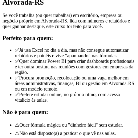
Alvorada-RS
Se você trabalha (ou quer trabalhar) em escritório, empresa ou
negócio próprio em Alvorada-RS, lida com números e relatórios e
quer ganhar destaque, este curso foi feito para você.
Perfeito para quem:
✅
Já usa Excel no dia a dia, mas não consegue automatizar
relatórios e painéis e vive "apanhando" nas fórmulas.
✅
Quer dominar Power BI para criar dashboards profissionais
e ter outra postura nas reuniões com gestores
em empresas da
região
.
✅
Procura promoção, recolocação ou uma vaga melhor em
áreas administrativas, finanças, BI ou gestão
em Alvorada-RS
ou em modelo remoto
.
✅
Prefere estudar online, no próprio ritmo, com acesso
vitalício às aulas.
Não é para quem:
⚠️
Quer fórmula mágica ou "dinheiro fácil" sem estudar.
⚠️
Não está disposto(a) a praticar o que vê nas aulas.